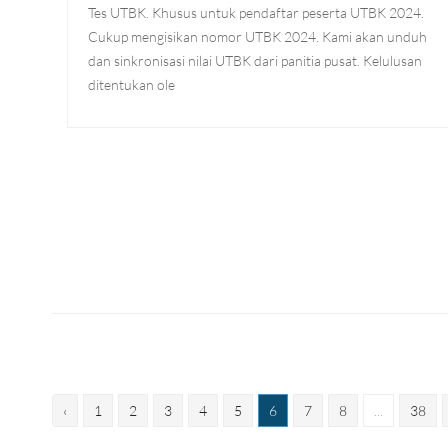
Tes UTBK. Khusus untuk pendaftar peserta UTBK 2024.
Cukup mengisikan nomor UTBK 2024. Kami akan unduh
dan sinkronisasi nilai UTBK dari panitia pusat. Kelulusan
ditentukan ole
‹
1
2
3
4
5
6
7
8
...
38