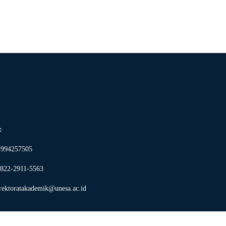
r:
 994257505
22-2911-5563
rektoratakademik@unesa.ac.id