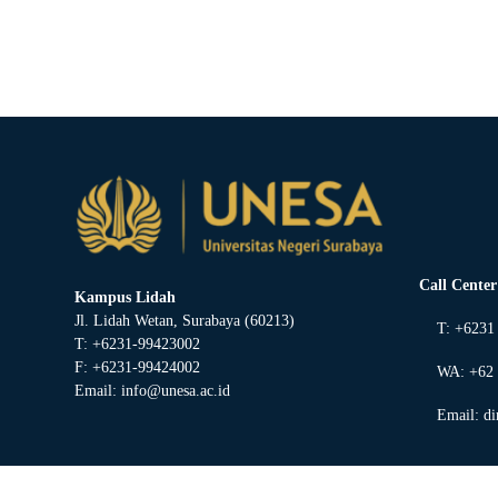
Call Cente
Kampus Lidah
Jl. Lidah Wetan, Surabaya (60213)
T: +6231
T: +6231-99423002
F: +6231-99424002
WA: +62 8
Email:
info@unesa.ac.id
Email:
di