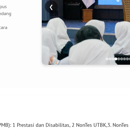
❮
mpus
undang
cara
PMB): 1 Prestasi dan Disabilitas, 2 NonTes UTBK,3. NonTe