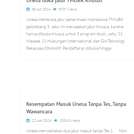
Unesa buka jalur TMUBK Khusus
30 Juli 2024
5937 Views
Unesa membuka jalur penerimaan mahasiswa TMUBK
gelombang 3. Jalur ini merupakan jalur khusus, karena
hanya dibuka khusus untuk 3 program studi, yaitu, S1
Masase, S1 Hubungan Internasional, dan D4 Teknologi
Rekayasa Otomotif. Pendaftaran dibuka hingga
Kesempatan Masuk Unesa Tanpa Tes, Tanpa
Wawancara
22 Juni 2024
20313 Views
Unesa menyediakan dua jalur masuk tanpa Tes 1. Non