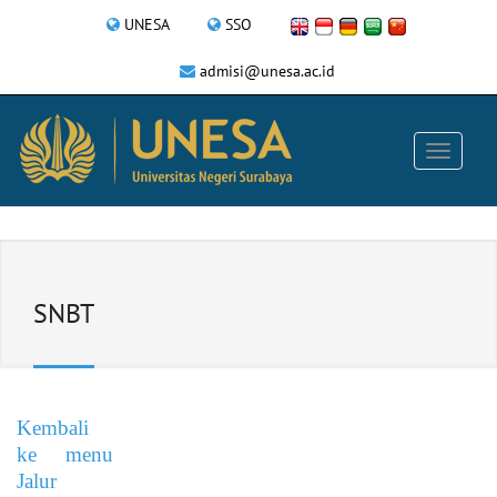
UNESA
SSO
admisi@unesa.ac.id
SNBT
Kembali
ke menu
Jalur