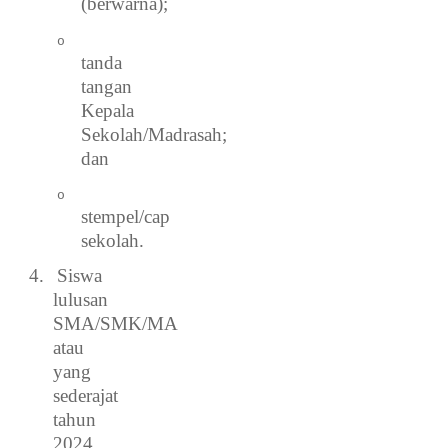
(berwarna);
o
tanda
tangan
Kepala
Sekolah/Madrasah;
dan
o
stempel/cap
sekolah.
4.
Siswa
lulusan
SMA/SMK/MA
atau
yang
sederajat
tahun
2024