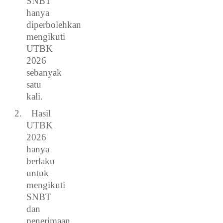
SNBT
hanya
diperbolehkan
mengikuti
UTBK
2026
sebanyak
satu
kali.
2.
Hasil
UTBK
2026
hanya
berlaku
untuk
mengikuti
SNBT
dan
penerimaan